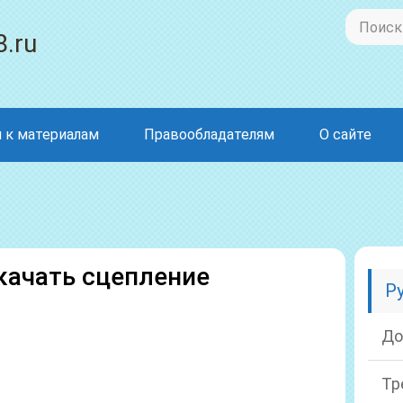
8.ru
 к материалам
Правообладателям
О сайте
качать сцепление
Р
До
Тр