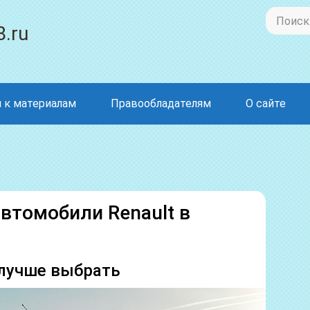
8.ru
 к материалам
Правообладателям
О сайте
томобили Renault в
I лучше выбрать