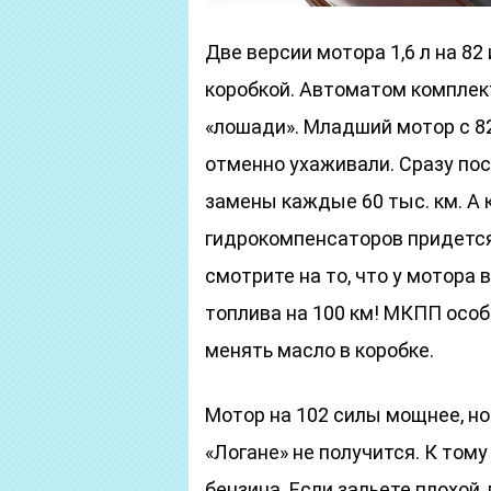
Две версии мотора 1,6 л на 82 
коробкой. Автоматом комплект
«лошади». Младший мотор с 82 
отменно ухаживали. Сразу пос
замены каждые 60 тыс. км. А 
гидрокомпенсаторов придется
смотрите на то, что у мотора 
топлива на 100 км! МКПП особ
менять масло в коробке.
Мотор на 102 силы мощнее, но
«Логане» не получится. К том
бензина. Если зальете плохой