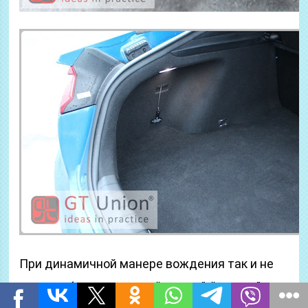
При динамичной манере вождения так и не
очень, в багажнике всё “летает”, “гремит” и