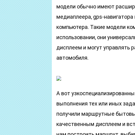
модели обычно имеют расшир
медиаплеера, gps-навигатор
компьютера. Такие модели ко
использовании, они универса
дисплеем и могут управлять
автомобиля.
А вот узкоспециализированны
выполнения тех или иных зад
получили маршрутные бытовы
качественным дисплеем и вс
нам построить маршрут, выбир