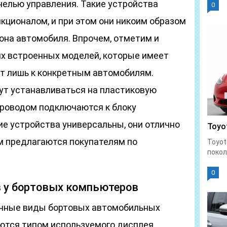
елью управления. Такие устройства
0
ционалом, и при этом они никоим образом
она автомобиля. Впрочем, отметим и
х встроенных моделей, которые имеет
т лишь к конкретным автомобилям.
т устанавливаться на пластиковую
 проводом подключаются к блоку
ие устройства универсальны, они отлично
Toyot
м предлагаются покупателям по
Toyot
покол
0
в у бортовых компьютеров
ичные виды бортовых автомобильных
ются типом используемого дисплея.