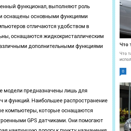
енный функционал, выполняют роль
а и оснащены основными функциями
мпьютеров отличаются удобством в
льны, оснащаются жидкокристаллическим
Что 
 различными дополнительными функциями
Что т
испол
0
е модели предназначены лишь для
ач и функций. Наибольшее распространение
е компьютеры, которые оснащаются
троенными GPS датчиками. Они помогают
ая наилучшую дорогу к пункту назначения.