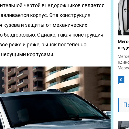
ительной чертой внедорожников является
навливается корпус. Эта конструкция
я кузова и защиты от механических
о бездорожью. Однако, такая конструкция
Merc
все реже и реже, рынок постепенно
в ед
 несущими корпусами.
Merce
единс
Мерсе
0
П