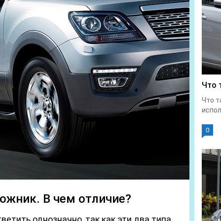
Что 
Что т
испол
0
ожник. В чем отличие?
ветить однозначно, так как эти два типа