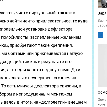
сказать, чисто виртуальный, так как в
Заря
жно найти нечто привлекательное, то куда
Заряж
Jaguar
неправильной установке дефлектора.
0
втомобилисты, заслепленные желанием
ки», приобретают такие крепления,
ми болтами или приклеиваются наглухо.
ходящий, так как в результате его
я, а это для капота недопустимо. Да и
ведь следы от суперкрепкого клея на
 То есть минусы дефлектора связаны, в
Осмо
ыбором и непродуманным монтажом
Осмо
ываясь, в итоге, на «долголетии», внешнем
хочет