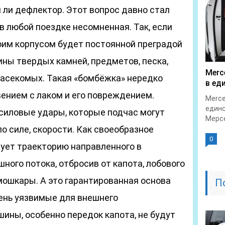
 ли дефлектор. Этот вопрос давно стал
 в любой поездке несомненная. Так, если
своим корпусом будет постоянной преградой
ины твердых камней, предметов, песка,
Merc
насекомых. Такая «бомбёжка» нередко
в ед
ением с лаком и его повреждением.
Merce
единс
 силовые удары, которые подчас могут
Мерсе
 силе, скорости. Как своеобразное
0
рует траекторию направленного в
ного потока, отбросив от капота, лобового
ошкары. А это гарантированная основа
П
чень уязвимые для внешнего
ины, особенно передок капота, не будут