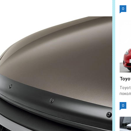
0
Toyot
Toyot
покол
0