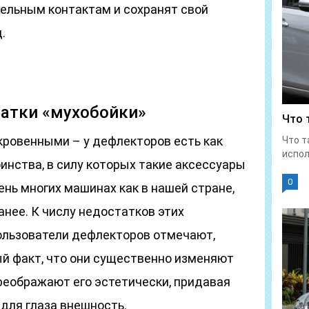
ельным контактам и сохранят свой
.
татки «мухобойки»
Что 
кровенными – у дефлекторов есть как
Что т
испол
инства, в силу которых такие аксессуары
0
нь многих машинах как в нашей стране,
анее. К числу недостатков этих
ользователи дефлекторов отмечают,
ый факт, что они существенно изменяют
преображают его эстетически, придавая
для глаза внешность.