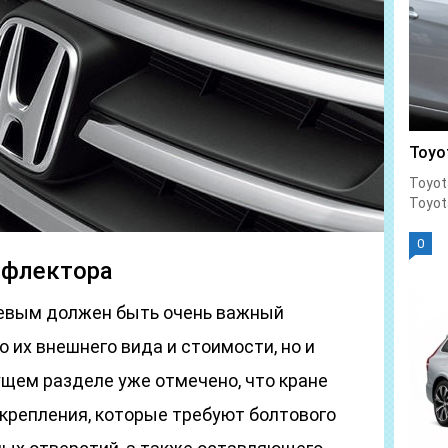
Toyo
Toyot
Toyot
0
ефлектора
евым должен быть очень важный
 их внешнего вида и стоимости, но и
ущем разделе уже отмечено, что кране
 крепления, которые требуют болтового