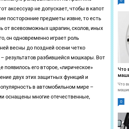
0
от аксессуар не допускает, чтобы в капот
ие посторонние предметы извне, то есть
ь от всевозможных царапин, сколов, иных
о, он одновременно играет роль
нней весны до поздней осени четко
н – результатов разбившейся мошкары. Вот
е появилось его второе, «лирическое»
Что 
маши
ение двух этих защитных функций и
Что в
популярность в автомобильном мире –
машин
и оснащены многие отечественные,
0