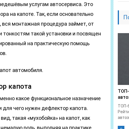
 недешёвым услугам автосервиса. Это
ра на капоте. Так, если основательно
П
ь, вся монтажная процедура займет, от
и тонкостям такой установки и посвящен
тированный на практическую помощь
ов.
апот автомобиля.
ор капота
ТОП-
авто
 именно какое функциональное назначение
ТОП-6
 для чего нужен дефлектор капота.
Рейти
ид, такая «мухобойка» на капот, как
автоз
 немалую роль, выполняя на практике