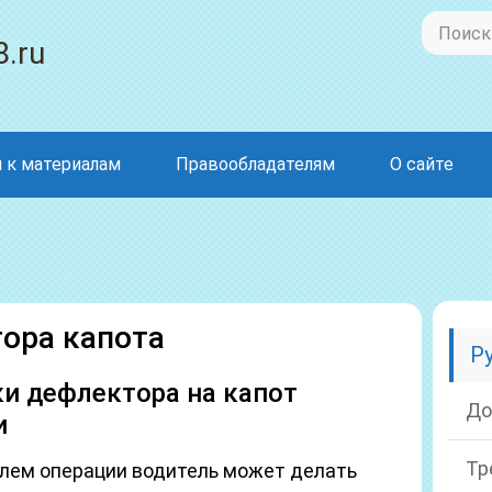
8.ru
 к материалам
Правообладателям
О сайте
ора капота
Р
и дефлектора на капот
До
и
Тр
лем операции водитель может делать