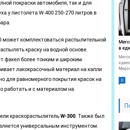
олной покраски автомобиля, так и для
ха у пистолета W-400 250-270 литров в
ара.
00 может комплектоваться распылительной
Merc
в ед
распылять краску на водной основе.
Merce
т факел более тонким и широким.
единс
бивает лакокрасочный материал на капли
Мерсе
но для равномерного покрытия красок на
0
о работать и с материалом на
П
ели краскораспылитель
W-300
. Также был
 Является универсальным инструментом.