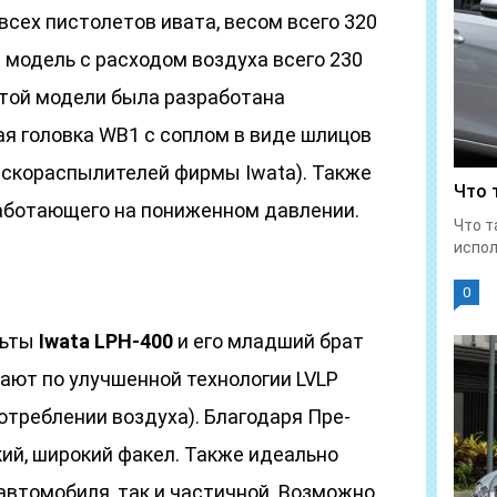
всех пистолетов ивата, весом всего 320
 модель с расходом воздуха всего 230
этой модели была разработана
я головка WB1 с соплом в виде шлицов
аскораспылителей фирмы Iwata). Также
Что 
аботающего на пониженном давлении.
Что т
испол
0
льты
Iwata LPH-400
и его младший брат
ают по улучшенной технологии LVLP
отреблении воздуха). Благодаря Пре-
ий, широкий факел. Также идеально
автомобиля, так и частичной. Возможно