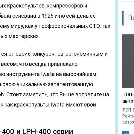
х краскопультов, компрессоров и
ыла основана в 1926 и по сей день её
П
ему миру, как у профессиональных СТО, так
ных мастерских.
ся от своих конкурентов, эргономичным и
весом, что всегда привлекало
тво инструмента Iwata на высочайшем
а свою уникальную запатентованную
h. Стоит заметить, что Вы не встретите на
ТОП-
авто
так как краскопульты Iwata имеют свои
ТОП-6
Рейти
автоз
-400 и LPH-400 серии