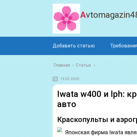
Avtomagazin4
Добавить статью
Требования
Главная
›
Статьи
19.02.2020
Iwata w400 и lph: 
авто
Краскопульты и аэро
Японская фирма Iwata явля