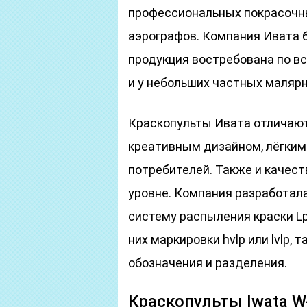
профессиональных покрасочны
аэрографов. Компания Ивата б
продукция востребована по вс
и у небольших частных маляр
Краскопульты Ивата отличают
креативным дизайном, лёгким 
потребителей. Также и качес
уровне. Компания разработал
систему распыления краски Lp
них маркировки hvlp или lvlp, 
обозначения и разделения.
Краскопульты Iwata W