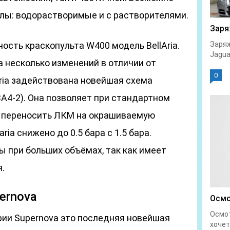
лы: водорастворимые и с растворителями.
Заря
ость краскопульта W400 модель BellAria.
Заряж
Jaguar
 несколько изменений в отличии от
0
Aria задействована новейшая схема
A4-2). Она позволяет при стандартном
ю переносить ЛКМ на окрашиваемую
aria снижено до 0.5 бара с 1.5 бара.
 при больших объёмах, так как имеет
.
ernova
Осмо
Осмо
ии Supernova это последняя новейшая
хочет