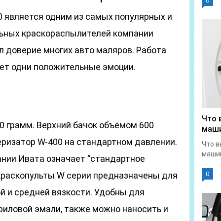
0
0 является одним из самых популярных и
льных краскораспылителей компании
л доверие многих авто маляров. Работа
ет одни положительные эмоции.
Что 
0 грамм. Верхний бачок объёмом 600
маши
еризатор W-400 на стандартном давлении.
Что в
машин
ании Ивата означает “стандартное
 краскопульты W серии предназначены для
0
й и средней вязкости. Удобны для
риловой эмали, также можно наносить и