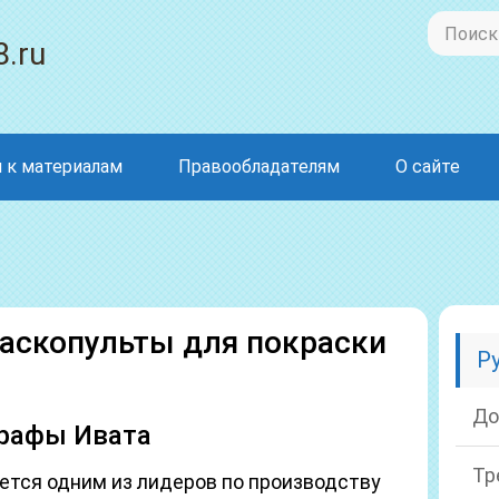
8.ru
 к материалам
Правообладателям
О сайте
краскопульты для покраски
Р
До
графы Ивата
Тр
ется одним из лидеров по производству