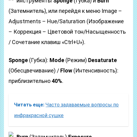
инструменты
Sponge
(Губка) и
Burn
(Затемнитель), или перейдя к меню Image –
Adjustments – Hue/Saturation (Изображение
– Коррекция – Цветовой тон/Насыщенность
/ Сочетание клавиш «Ctrl+U»).
Sponge
(Губка):
Mode
(Режим)
Desaturate
(Обесцвечивание) /
Flow
(Интенсивность):
приблизительно
40%
.
Читать еще:
Часто задаваемые вопросы по
инфракрасной сушке
Burn
(Затемнитель)
Exposure